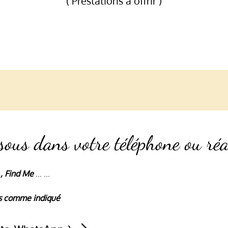
( Prestations à offrir )
sous dans votre téléphone ou réa
 , Find Me
... ...
iés comme indiqué